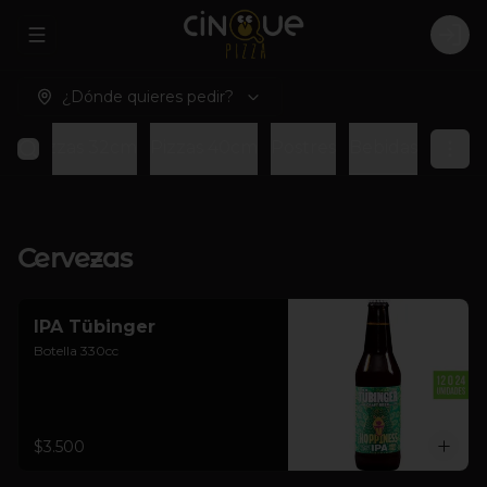
Abrir menu de navegación
Logi
¿Dónde quieres pedir?
rs
Pizzas 32cm
Pizzas 40cm
Postres
Bebidas
Cervezas
IPA Tübinger
Botella 330cc
$3.500