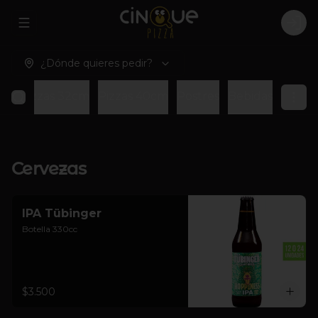
Abrir menu de navegación
Logi
¿Dónde quieres pedir?
rs
Pizzas 32cm
Pizzas 40cm
Postres
Bebidas
Cervezas
IPA Tübinger
Botella 330cc
$3.500