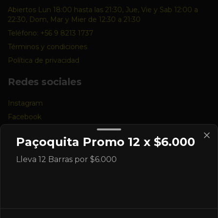
Abiertos Lun 18:00 hasta las 21:30, Jue, Vie y Sab 12:00 a
22:30, Dom, Mar y Mier de 12:30 a 21:30
Teléfono: +56 9 8213 1737
Términos y condiciones
Política de privacidad
Redes sociales
Instagram
Facebook
Paçoquita Promo 12 x $6.000
Mi cuenta
Lleva 12 Barras por $6.000
Pedir
Iniciar sesión
Powered by